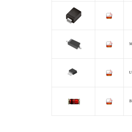
M
U
B