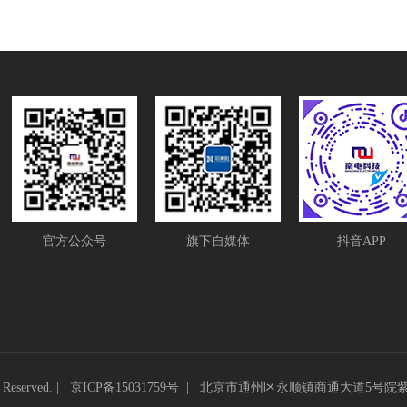
官方公众号
旗下自媒体
抖音APP
eserved. |
京ICP备15031759号
|
北京市通州区永顺镇商通大道5号院紫