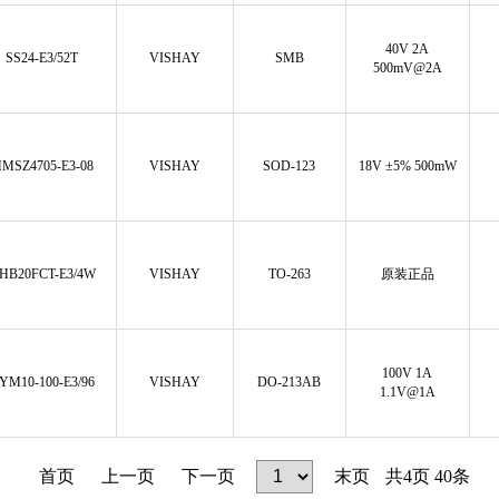
40V 2A
SS24-E3/52T
VISHAY
SMB
500mV@2A
MSZ4705-E3-08
VISHAY
SOD-123
18V ±5% 500mW
HB20FCT-E3/4W
VISHAY
TO-263
原装正品
100V 1A
YM10-100-E3/96
VISHAY
DO-213AB
1.1V@1A
首页
上一页
下一页
末页
共
4
页
40
条