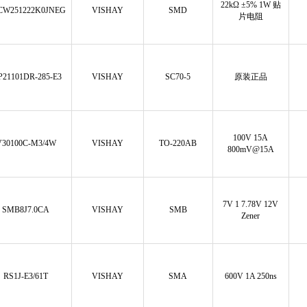
22kΩ ±5% 1W 贴
CW251222K0JNEG
VISHAY
SMD
片电阻
P21101DR-285-E3
VISHAY
SC70-5
原装正品
100V 15A
V30100C-M3/4W
VISHAY
TO-220AB
800mV@15A
7V 1 7.78V 12V
SMB8J7.0CA
VISHAY
SMB
Zener
RS1J-E3/61T
VISHAY
SMA
600V 1A 250ns