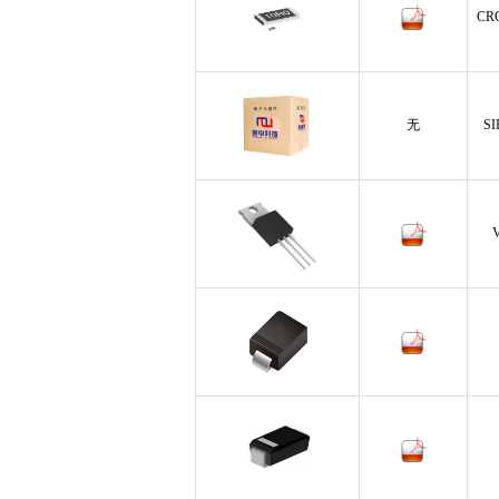
CR
无
SI