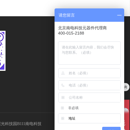
请您留言
北京南电科技元器件代理商
400-015-2188
服务热线
400-015-2188
传真
010－62102078
客服邮箱
量大价优，欢迎点击在线咨询
Kefu@ndone.cn
非必填
地址
Tel：400-015-2188
光科技园B111南电科技