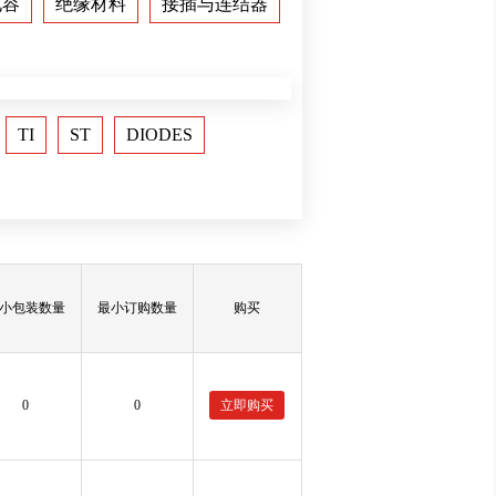
电容
绝缘材料
接插与连结器
TI
ST
DIODES
小包装数量
最小订购数量
购买
0
0
立即购买