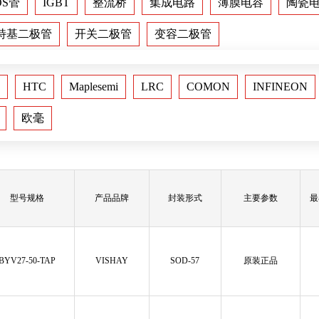
OS管
IGBT
整流桥
集成电路
薄膜电容
陶瓷
特基二极管
开关二极管
变容二极管
HTC
Maplesemi
LRC
COMON
INFINEON
欧毫
型号规格
产品品牌
封装形式
主要参数
最
BYV27-50-TAP
VISHAY
SOD-57
原装正品