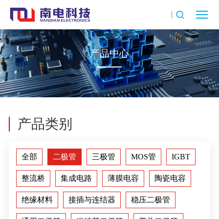
产品中心
产品类别
全部
二极管
三极管
MOS管
IGBT
整流桥
集成电路
薄膜电容
陶瓷电容
绝缘材料
接插与连结器
稳压二极管