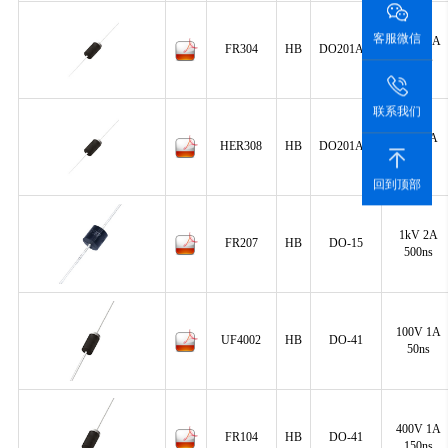
客服微信
400V 3A
FR304
HB
DO201AD
150ns
联系我们
1kV 3A
HER308
HB
DO201AD
75ns
回到顶部
1kV 2A
FR207
HB
DO-15
500ns
100V 1A
UF4002
HB
DO-41
50ns
400V 1A
FR104
HB
DO-41
150ns