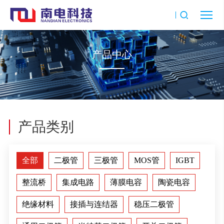
产品中心
产品类别
全部
二极管
三极管
MOS管
IGBT
整流桥
集成电路
薄膜电容
陶瓷电容
绝缘材料
接插与连结器
稳压二极管