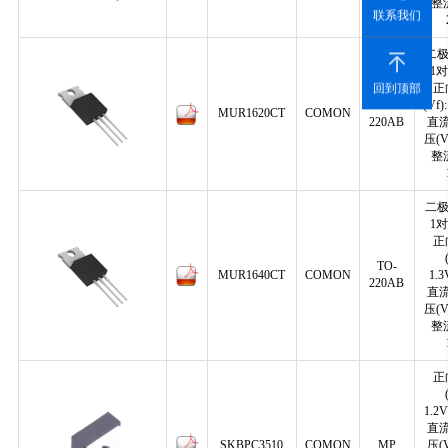
整
联系我们
二极
1
正
回到顶部
TO-
(Vf)
MUR1620CT
COMON
220AB
直
压(V
整
二极
1
正
TO-
MUR1640CT
COMON
1.
220AB
直
压(V
整
正
1.2
直
SKBPC3510
COMON
MP
压(V