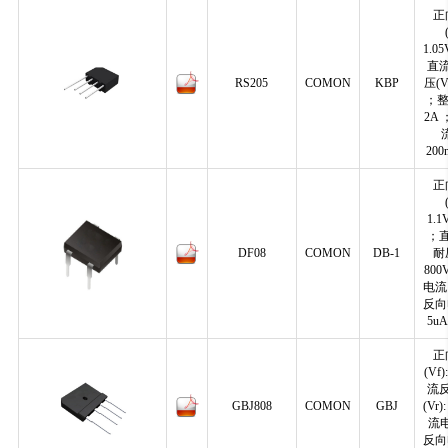
正
1.0
直
RS205
COMON
KBP
压(V
；整
2A
流
200
正
1.1
；
DF08
COMON
DB-1
耐压
80
电流:
反向电
5u
正
(Vf)
流
GBJ808
COMON
GBJ
(Vr)
流电
反向电