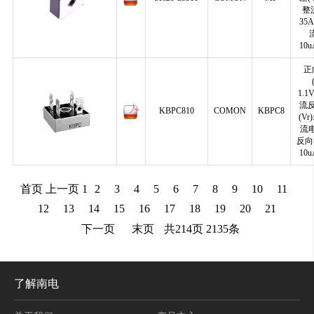
整
35
流
10
正
1.1
流
KBPC810
COMON
KBPC8
(Vr
流电
反向电
10
首页
上一页
1
2
3
4
5
6
7
8
9
10
11
12
13
14
15
16
17
18
19
20
21
下一页
末页
共
214
页
2135
条
了解南电