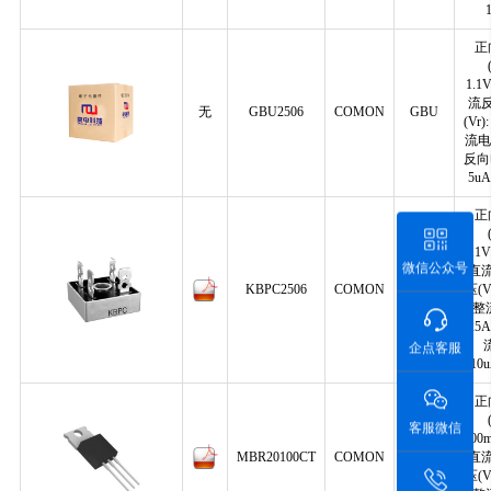
正
1.1
流
无
GBU2506
COMON
GBU
(Vr)
流电流
反向电
5u
正
1.1
微信公众号
直
KBPC2506
COMON
KBPC
压(V
整
25
流
企点客服
10
正
客服微信
800
TO-
MBR20100CT
COMON
直
220AB
压(V