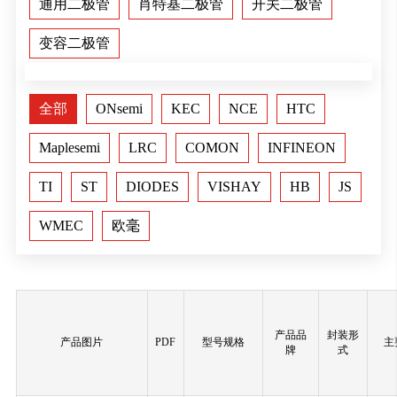
通用二极管
肖特基二极管
开关二极管
变容二极管
全部
ONsemi
KEC
NCE
HTC
Maplesemi
LRC
COMON
INFINEON
TI
ST
DIODES
VISHAY
HB
JS
WMEC
欧毫
产品品
封装形
产品图片
PDF
型号规格
主
牌
式