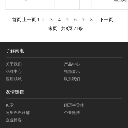
60dB@(1
首页
上一页
1
2
3
4
5
6
7
8
下一页
末页
共
8
页
71
条
了解南电
关于我们
产品中心
品牌中心
视频展示
应用领域
联系我们
友情链接
IC堂
阔迈半导体
阿里巴巴旺铺
企业微博
企业博客