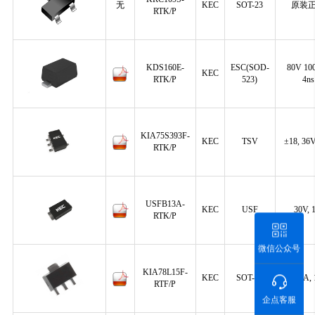
无
KEC
SOT-23
原装
RTK/P
KDS160E-
ESC(SOD-
80V 1
KEC
RTK/P
523)
4ns
KIA75S393F-
KEC
TSV
±18, 36
RTK/P
USFB13A-
KEC
USF
30V, 
RTK/P
微信公众号
KIA78L15F-
KEC
SOT-89
0.15A,
RTF/P
企点客服