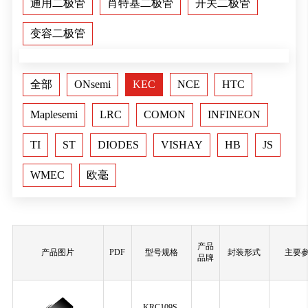
通用二极管
肖特基二极管
开关二极管
变容二极管
全部
ONsemi
KEC
NCE
HTC
Maplesemi
LRC
COMON
INFINEON
TI
ST
DIODES
VISHAY
HB
JS
WMEC
欧毫
产品
产品图片
PDF
型号规格
封装形式
主要
品牌
KRC109S-