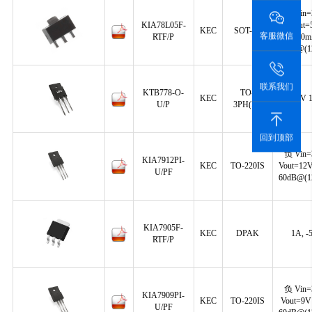
正 Vin
KIA78L05F-
Vout=
KEC
SOT-89
客服微信
RTF/P
100
49dB@(1
联系我们
KTB778-O-
TO-
KEC
120V 
U/P
3PH(IS)
回到顶部
负 Vin
KIA7912PI-
KEC
TO-220IS
Vout=12V
U/PF
60dB@(1
KIA7905F-
KEC
DPAK
1A, -
RTF/P
负 Vin
KIA7909PI-
KEC
TO-220IS
Vout=9V
U/PF