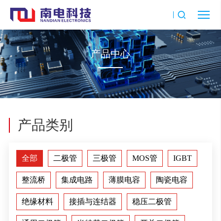
产品中心
产品类别
全部
二极管
三极管
MOS管
IGBT
整流桥
集成电路
薄膜电容
陶瓷电容
绝缘材料
接插与连结器
稳压二极管