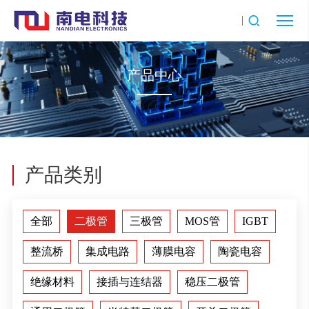
产品中心
产品类别
全部
二极管
三极管
MOS管
IGBT
整流桥
集成电路
薄膜电容
陶瓷电容
绝缘材料
接插与连结器
稳压二极管