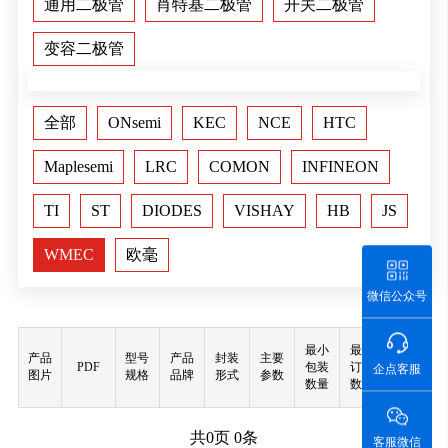
通用二极管
肖特基二极管
开关二极管
变容二极管
全部
ONsemi
KEC
NCE
HTC
Maplesemi
LRC
COMON
INFINEON
TI
ST
DIODES
VISHAY
HB
JS
WMEC
欧毫
微信公众号
最小
最小
产品
型号
产品
封装
主要
PDF
包装
订购
购买
企点客服
图片
规格
品牌
形式
参数
数量
数量
共
0
页
0
条
客服微信