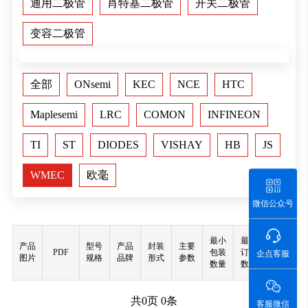
通用二极管
肖特基二极管
开关二极管
变容二极管
全部
ONsemi
KEC
NCE
HTC
Maplesemi
LRC
COMON
INFINEON
TI
ST
DIODES
VISHAY
HB
JS
WMEC
欧毫
微信公众号
最小
最小
产品
型号
产品
封装
主要
PDF
包装
订购
购买
企点客服
图片
规格
品牌
形式
参数
数量
数量
共
0
页
0
条
客服微信