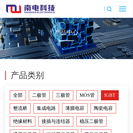
产品中心
产品类别
全部
二极管
三极管
MOS管
IGBT
整流桥
集成电路
薄膜电容
陶瓷电容
绝缘材料
接插与连结器
稳压二极管